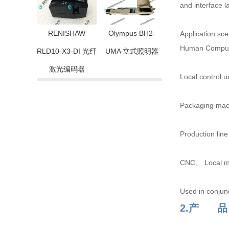
and interface l
RENISHAW
Olympus BH2-
Application sce
Human Computer
RLD10-X3-DI 光纤
UMA 立式照明器
激光编码器
Local control u
Packaging mach
Production line
CNC、 Local man
Used in conjunc
2.产