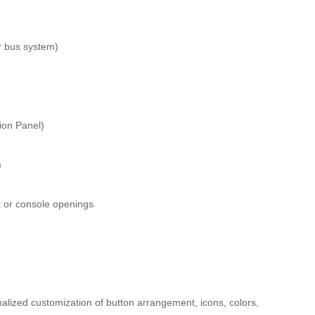
r bus system)
ion Panel)
)
et or console openings
lized customization of button arrangement, icons, colors,