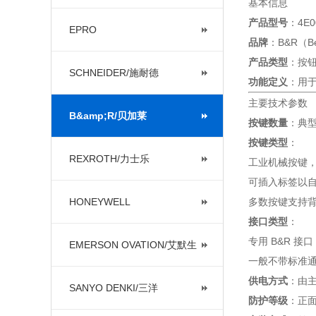
基本信息
产品型号
：4E00
EPRO
品牌
：B&R（Ber
产品类型
：按钮
SCHNEIDER/施耐德
功能定义
：用于
主要技术参数
B&amp;R/贝加莱
按键数量
：典型
按键类型
：
REXROTH/力士乐
工业机械按键
可插入标签以
HONEYWELL
多数按键支持
接口类型
：
专用 B&R 
EMERSON OVATION/艾默生
一般不带标准通讯
供电方式
：由主控
SANYO DENKI/三洋
防护等级
：正