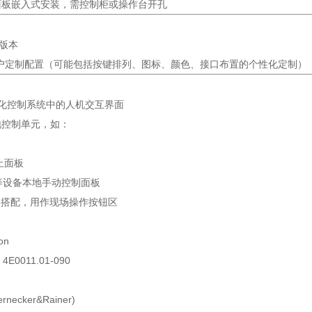
面板嵌入式安装，需控制柜或操作台开孔
版本
户定制配置（可能包括按键排列、图标、颜色、接口布置的个性化定制）
自动化控制系统中的人机交互界面
地控制单元，如：
止面板
等设备本地手动控制面板
PLC 搭配，用作现场操作按钮区
ion
: 4E0011.01-090
ernecker&Rainer)