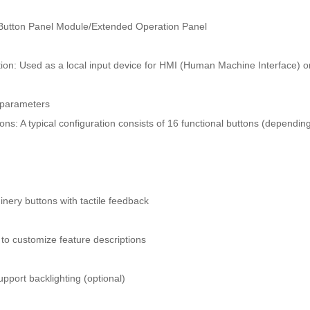
Button Panel Module/Extended Operation Panel
tion: Used as a local input device for HMI (Human Machine Interface) or
 parameters
ns: A typical configuration consists of 16 functional buttons (dependin
inery buttons with tactile feedback
 to customize feature descriptions
pport backlighting (optional)