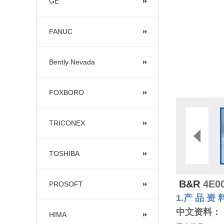
GE
FANUC
Bently Nevada
FOXBORO
TRICONEX
TOSHIBA
B&R
4E0
PROSOFT
1.产 品 资 
中文资料：
HIMA