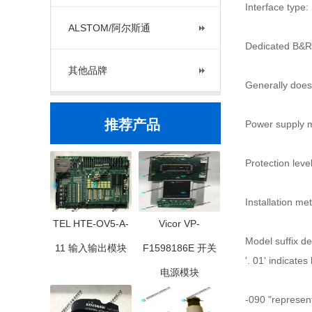
Interface type:
ALSTOM/阿尔斯通
Dedicated B&R 
其他品牌
Generally does
推荐产品
Power supply m
Protection level
Installation me
TEL HTE-OV5-A-
Vicor VP-
Model suffix de
11 输入输出模块
F1598186E 开关
'. 01' indicate
电源模块
-090 "represen