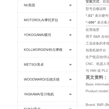
安装方式
：前
NI/美国
型号后缀说明
“.01”
表示硬件
MOTOROLA/摩托罗拉
“-090”
表示客
应用场景
YOKOGAWA/横河
用于 B&R 
工业设备的本
KOLLMORGEN/科尔摩根
包装机操作台
生产线启动/停
CNC、机器人
METSO/美卓
与 HMI 或 
英文资料：
WOODWARD/伍德沃德
Basic informat
Product model
YASKAWA/安川电机
Brand: B&R (B