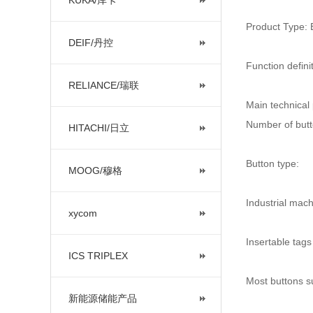
KUKA/库卡
Product Type: 
DEIF/丹控
Function defini
RELIANCE/瑞联
Main technical
Number of butto
HITACHI/日立
Button type:
MOOG/穆格
Industrial mach
xycom
Insertable tags
ICS TRIPLEX
Most buttons su
新能源储能产品