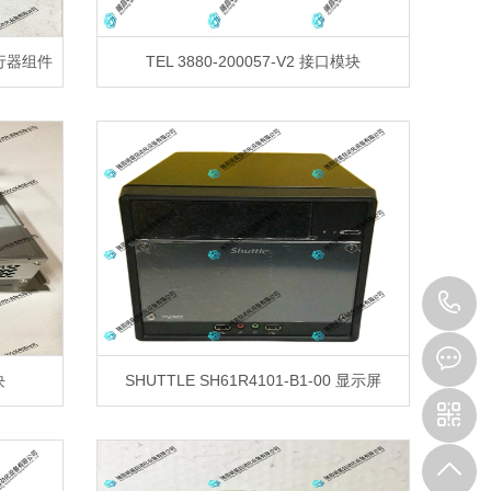
执行器组件
TEL 3880-200057-V2 接口模块
+
1
块
SHUTTLE SH61R4101-B1-00 显示屏