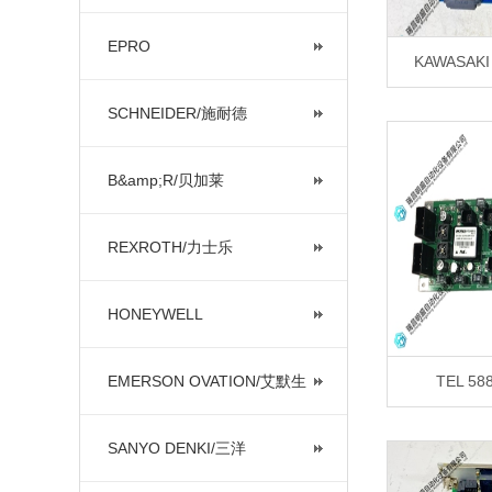
EPRO
KAWASAKI
SCHNEIDER/施耐德
B&amp;R/贝加莱
REXROTH/力士乐
HONEYWELL
EMERSON OVATION/艾默生
TEL 5
SANYO DENKI/三洋