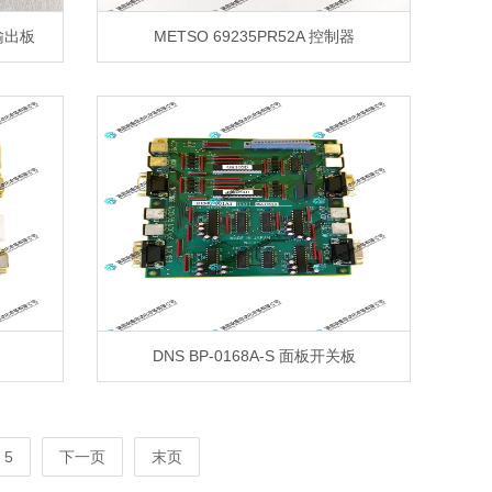
 输出板
METSO 69235PR52A 控制器
DNS BP-0168A-S 面板开关板
5
下一页
末页