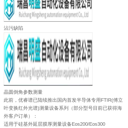
沾污缺陷
晶圆倒角参数测量
此前，优睿谱已陆续推出国内首发半导体专用FTIR(傅立
叶变换红外光谱)测量设备系列（部分型号目前已获得海
外客户订单）：
适用于硅基外延层膜厚测量设备Eos200/Eos300