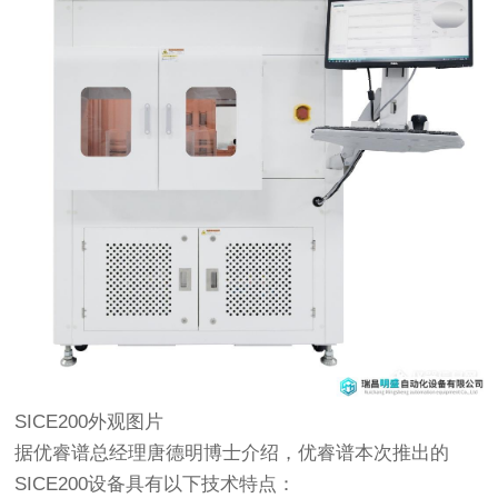
SICE200外观图片
据优睿谱总经理唐德明博士介绍，优睿谱本次推出的
SICE200设备具有以下技术特点：