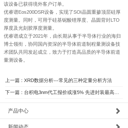
该设备已获得境外客户订单。
优睿谱Eos200DSR设备，实现了SOI晶圆重掺顶层硅厚
度测量。同时，可用于硅基铌酸锂厚度、晶圆背封LTO
厚度及光刻胶厚度测量。
优睿谱成立于2021年，由长期从事于半导体行业的海归
博士领衔，协同国内资深的半导体前道制程量测设备技
术团队共同发起成立，致力于打造高品质的半导体前道
量测设备。
上一篇
: XRD数据分析---常见的三种定量分析方法
下一篇
: 台积电3nm代工报价或涨5% 先进封装最高涨20%
产品中心
新闻动态